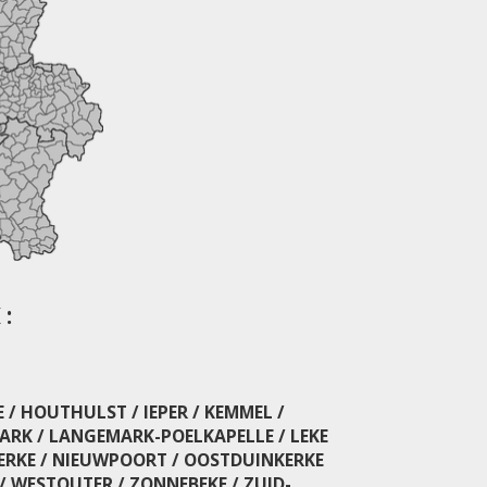
:
 / HOUTHULST / IEPER / KEMMEL /
MARK / LANGEMARK-POELKAPELLE / LEKE
KERKE / NIEUWPOORT / OOSTDUINKERKE
 / WESTOUTER / ZONNEBEKE / ZUID-