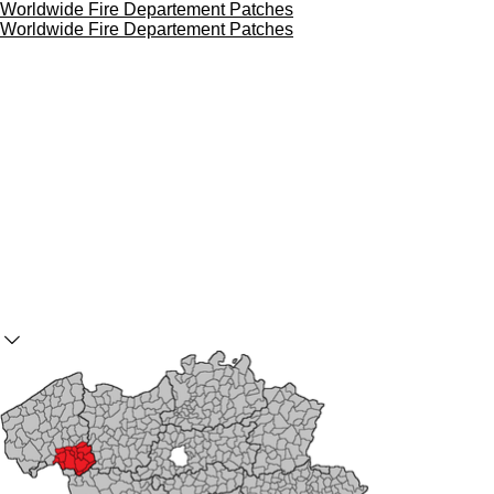
Worldwide Fire Departement Patches
Skip
Worldwide Fire Departement Patches
to
main
content